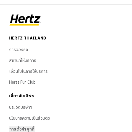
ยานพาหนะ
พันธมิตร
Blog
HERTZ THAILAND
ภาษา
การจองรถ
สถานที่ให้บริการ
🇹🇭
ไทย
เงื่อนไขในการให้บริการ
Hertz Fun Club
🇬🇧
English
เกี่ยวกับเฮิร์ซ
🇨🇳
中文
ประวัติบริษัทฯ
นโยบายความเป็นส่วนตัว
การตั้งค่าคุกกี้